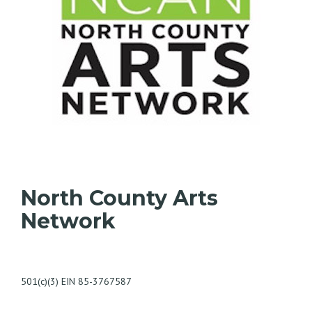
North County Arts
Network
501(c)(3) EIN 85-3767587