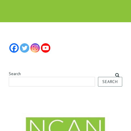
Search
SEARCH