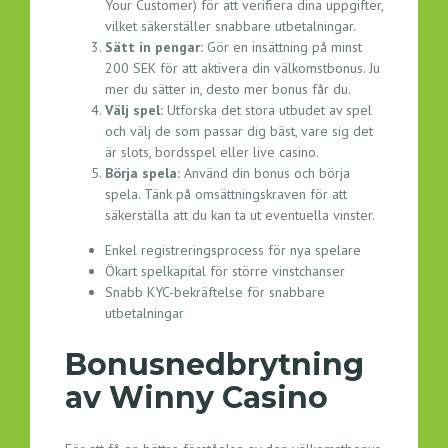
Your Customer) för att verifiera dina uppgifter,
vilket säkerställer snabbare utbetalningar.
Sätt in pengar:
Gör en insättning på minst
200 SEK för att aktivera din välkomstbonus. Ju
mer du sätter in, desto mer bonus får du.
Välj spel:
Utforska det stora utbudet av spel
och välj de som passar dig bäst, vare sig det
är slots, bordsspel eller live casino.
Börja spela:
Använd din bonus och börja
spela. Tänk på omsättningskraven för att
säkerställa att du kan ta ut eventuella vinster.
Enkel registreringsprocess för nya spelare
Ökart spelkapital för större vinstchanser
Snabb KYC-bekräftelse för snabbare
utbetalningar
Bonusnedbrytning
av Winny Casino