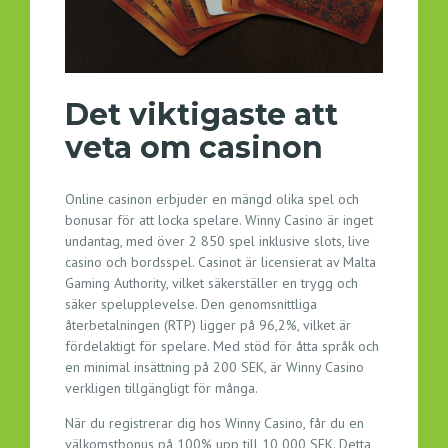
D
I
N
V
Det viktigaste att
Ä
L
veta om casinon
K
O
Online casinon erbjuder en mängd olika spel och
M
bonusar för att locka spelare. Winny Casino är inget
S
undantag, med över 2 850 spel inklusive slots, live
T
casino och bordsspel. Casinot är licensierat av Malta
B
Gaming Authority, vilket säkerställer en trygg och
O
säker spelupplevelse. Den genomsnittliga
N
återbetalningen (RTP) ligger på 96,2%, vilket är
U
fördelaktigt för spelare. Med stöd för åtta språk och
S
en minimal insättning på 200 SEK, är Winny Casino
P
verkligen tillgängligt för många.
Å
När du registrerar dig hos Winny Casino, får du en
W
välkomstbonus på 100% upp till 10 000 SEK. Detta