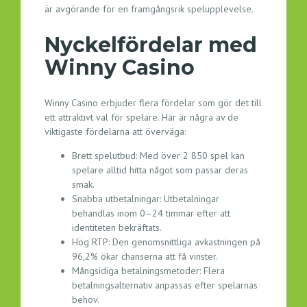
är avgörande för en framgångsrik spelupplevelse.
Nyckelfördelar med
Winny Casino
Winny Casino erbjuder flera fördelar som gör det till
ett attraktivt val för spelare. Här är några av de
viktigaste fördelarna att överväga:
Brett spelutbud: Med över 2 850 spel kan
spelare alltid hitta något som passar deras
smak.
Snabba utbetalningar: Utbetalningar
behandlas inom 0–24 timmar efter att
identiteten bekräftats.
Hög RTP: Den genomsnittliga avkastningen på
96,2% ökar chanserna att få vinster.
Mångsidiga betalningsmetoder: Flera
betalningsalternativ anpassas efter spelarnas
behov.