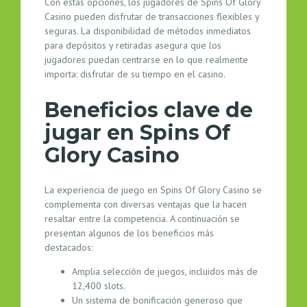
Con estas opciones, los jugadores de Spins Of Glory
Casino pueden disfrutar de transacciones flexibles y
seguras. La disponibilidad de métodos inmediatos
para depósitos y retiradas asegura que los
jugadores puedan centrarse en lo que realmente
importa: disfrutar de su tiempo en el casino.
Beneficios clave de
jugar en Spins Of
Glory Casino
La experiencia de juego en Spins Of Glory Casino se
complementa con diversas ventajas que la hacen
resaltar entre la competencia. A continuación se
presentan algunos de los beneficios más
destacados:
Amplia selección de juegos, incluidos más de
12,400 slots.
Un sistema de bonificación generoso que