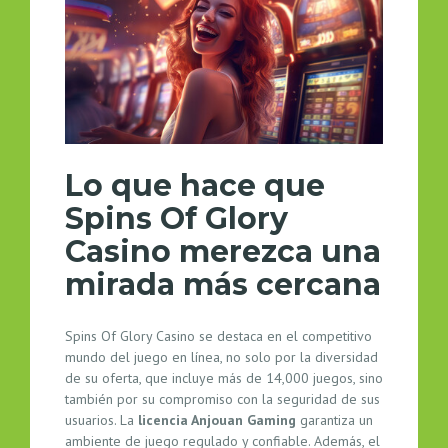
C
I
O
N
E
S
:
Lo que hace que
D
E
Spins Of Glory
P
Casino merezca una
Ó
S
mirada más cercana
I
T
Spins Of Glory Casino se destaca en el competitivo
O
mundo del juego en línea, no solo por la diversidad
S
de su oferta, que incluye más de 14,000 juegos, sino
Y
también por su compromiso con la seguridad de sus
R
usuarios. La
licencia Anjouan Gaming
garantiza un
E
ambiente de juego regulado y confiable. Además, el