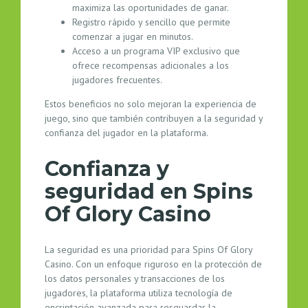
maximiza las oportunidades de ganar.
Registro rápido y sencillo que permite
comenzar a jugar en minutos.
Acceso a un programa VIP exclusivo que
ofrece recompensas adicionales a los
jugadores frecuentes.
Estos beneficios no solo mejoran la experiencia de
juego, sino que también contribuyen a la seguridad y
confianza del jugador en la plataforma.
Confianza y
seguridad en Spins
Of Glory Casino
La seguridad es una prioridad para Spins Of Glory
Casino. Con un enfoque riguroso en la protección de
los datos personales y transacciones de los
jugadores, la plataforma utiliza tecnología de
encriptación avanzada para resguardar la