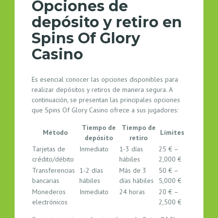
Opciones de
depósito y retiro en
Spins Of Glory
Casino
Es esencial conocer las opciones disponibles para
realizar depósitos y retiros de manera segura. A
continuación, se presentan las principales opciones
que Spins Of Glory Casino ofrece a sus jugadores:
Tiempo de
Tiempo de
Método
Límites
depósito
retiro
Tarjetas de
Inmediato
1-3 días
25 € –
crédito/débito
hábiles
2,000 €
Transferencias
1-2 días
Más de 3
50 € –
bancarias
hábiles
días hábiles
5,000 €
Monederos
Inmediato
24 horas
20 € –
electrónicos
2,500 €