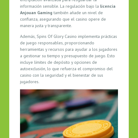
información sensible. La regulación bajo la
licencia
Anjouan Gaming
también añade un nivel de
confianza, asegurando que el casino opere de
manera justa y transparente.
Además, Spins Of Glory Casino implementa prácticas
de juego responsables, proporcionando
herramientas y recursos para ayudar a los jugadores
a gestionar su tiempo y presupuesto de juego. Esto
incluye límites de depósito y opciones de
autoexclusión, lo que refuerza el compromiso del
casino con la seguridad y el bienestar de sus
jugadores.