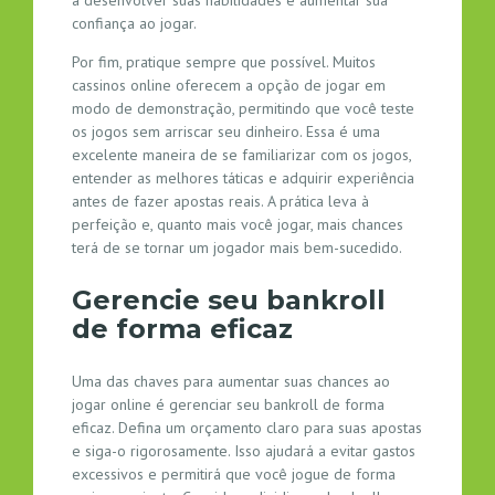
a desenvolver suas habilidades e aumentar sua
confiança ao jogar.
Por fim, pratique sempre que possível. Muitos
cassinos online oferecem a opção de jogar em
modo de demonstração, permitindo que você teste
os jogos sem arriscar seu dinheiro. Essa é uma
excelente maneira de se familiarizar com os jogos,
entender as melhores táticas e adquirir experiência
antes de fazer apostas reais. A prática leva à
perfeição e, quanto mais você jogar, mais chances
terá de se tornar um jogador mais bem-sucedido.
Gerencie seu bankroll
de forma eficaz
Uma das chaves para aumentar suas chances ao
jogar online é gerenciar seu bankroll de forma
eficaz. Defina um orçamento claro para suas apostas
e siga-o rigorosamente. Isso ajudará a evitar gastos
excessivos e permitirá que você jogue de forma