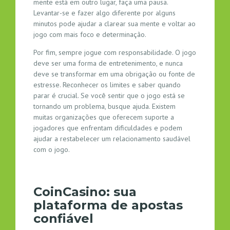
mente está em outro lugar, faça uma pausa.
Levantar-se e fazer algo diferente por alguns
minutos pode ajudar a clarear sua mente e voltar ao
jogo com mais foco e determinação.
Por fim, sempre jogue com responsabilidade. O jogo
deve ser uma forma de entretenimento, e nunca
deve se transformar em uma obrigação ou fonte de
estresse. Reconhecer os limites e saber quando
parar é crucial. Se você sentir que o jogo está se
tornando um problema, busque ajuda. Existem
muitas organizações que oferecem suporte a
jogadores que enfrentam dificuldades e podem
ajudar a restabelecer um relacionamento saudável
com o jogo.
CoinCasino: sua
plataforma de apostas
confiável