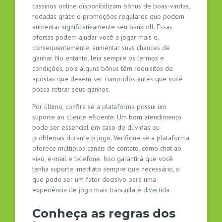
N
cassinos online disponibilizam bônus de boas-vindas,
L
rodadas grátis e promoções regulares que podem
aumentar significativamente seu bankroll. Essas
I
ofertas podem ajudar você a jogar mais e,
N
consequentemente, aumentar suas chances de
E
ganhar. No entanto, leia sempre os termos e
condições, pois alguns bônus têm requisitos de
apostas que devem ser cumpridos antes que você
possa retirar seus ganhos.
Por último, confira se a plataforma possui um
suporte ao cliente eficiente. Um bom atendimento
pode ser essencial em caso de dúvidas ou
problemas durante o jogo. Verifique se a plataforma
oferece múltiplos canais de contato, como chat ao
vivo, e-mail e telefone. Isso garantirá que você
tenha suporte imediato sempre que necessário, o
que pode ser um fator decisivo para uma
experiência de jogo mais tranquila e divertida.
Conheça as regras dos