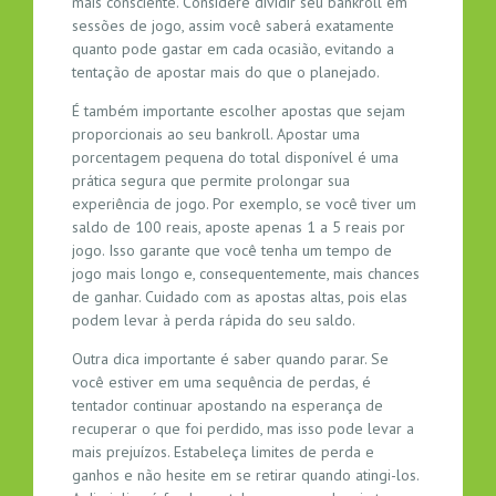
mais consciente. Considere dividir seu bankroll em
sessões de jogo, assim você saberá exatamente
quanto pode gastar em cada ocasião, evitando a
tentação de apostar mais do que o planejado.
É também importante escolher apostas que sejam
proporcionais ao seu bankroll. Apostar uma
porcentagem pequena do total disponível é uma
prática segura que permite prolongar sua
experiência de jogo. Por exemplo, se você tiver um
saldo de 100 reais, aposte apenas 1 a 5 reais por
jogo. Isso garante que você tenha um tempo de
jogo mais longo e, consequentemente, mais chances
de ganhar. Cuidado com as apostas altas, pois elas
podem levar à perda rápida do seu saldo.
Outra dica importante é saber quando parar. Se
você estiver em uma sequência de perdas, é
tentador continuar apostando na esperança de
recuperar o que foi perdido, mas isso pode levar a
mais prejuízos. Estabeleça limites de perda e
ganhos e não hesite em se retirar quando atingi-los.