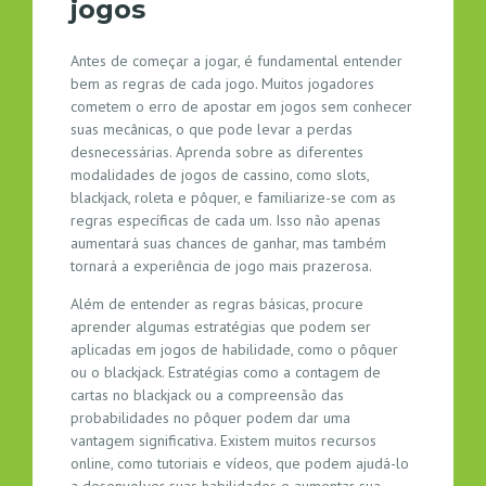
jogos
Antes de começar a jogar, é fundamental entender
bem as regras de cada jogo. Muitos jogadores
cometem o erro de apostar em jogos sem conhecer
suas mecânicas, o que pode levar a perdas
desnecessárias. Aprenda sobre as diferentes
modalidades de jogos de cassino, como slots,
blackjack, roleta e pôquer, e familiarize-se com as
regras específicas de cada um. Isso não apenas
aumentará suas chances de ganhar, mas também
tornará a experiência de jogo mais prazerosa.
Além de entender as regras básicas, procure
aprender algumas estratégias que podem ser
aplicadas em jogos de habilidade, como o pôquer
ou o blackjack. Estratégias como a contagem de
cartas no blackjack ou a compreensão das
probabilidades no pôquer podem dar uma
vantagem significativa. Existem muitos recursos
online, como tutoriais e vídeos, que podem ajudá-lo