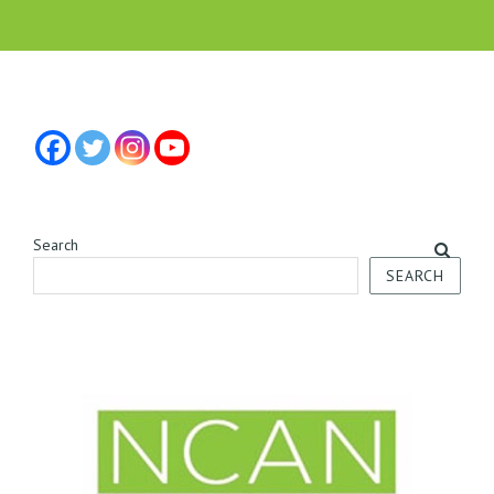
Search
SEARCH